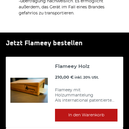
-übertragung nachweislich. Es ermöglicht
außerdem, das Gerät im Fall eines Brandes
gefahrlos zu transportieren.
Jetzt Flameey bestellen
Flameey Holz
210,00 €
inkl. 20% USt.
Flameey mit
Holzummantelung
Als international patentierte
Brandschutzbox ist Flameey
perfekt dafür geeignet,
In den Warenkorb
gefahrenfrei Geräte zu laden,
die mit Akkus betrieben
werden. Denn Flameey