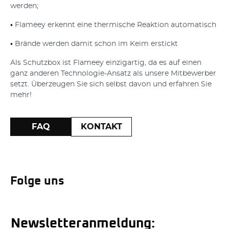
Führen Sie auf der Rückseite
werden;
des Flameeys das Kabel durch
und stecken Sie es außerhalb
•
Flameey erkennt eine thermische Reaktion automatisch
der Box wie gewohnt an.
Legen Sie das Handy
•
Brände werden damit schon im Keim erstickt
zusammen mit dem
angeschlossenen Ladekabel in
Als Schutzbox ist Flameey einzigartig, da es auf einen
den Flameey – fertig!
ganz anderen Technologie-Ansatz als unsere Mitbewerber
setzt. Überzeugen Sie sich selbst davon und erfahren Sie
mehr!
FAQ
KONTAKT
Folge uns
Newsletteranmeldung: